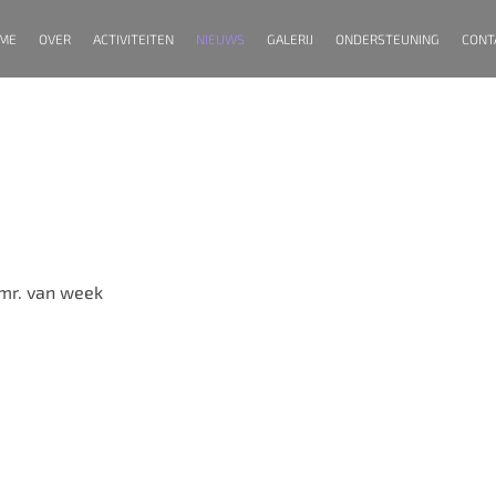
ME
OVER
ACTIVITEITEN
NIEUWS
GALERIJ
ONDERSTEUNING
CONT
itter Boudewijn Smi
mr. van week